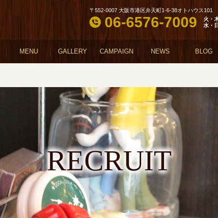
〒552-0007 大阪市港区弁天町1-6-38オトハウス101
06-6576-7009
火・
水・
MENU
GALLERY
CAMPAIGN
NEWS
BLOG
RECRUIT