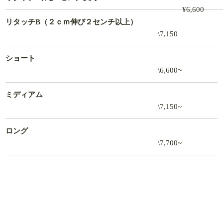
¥6,600
リタッチB（２ｃｍ伸び２センチ以上）
\7,150
ショート
~
\6,600
ミディアム
\7,150~
ロング
\7,700~