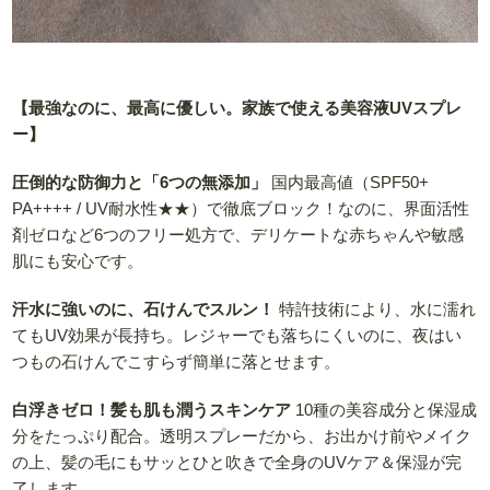
【最強なのに、最高に優しい。家族で使える美容液UVスプレ
ー】
圧倒的な防御力と「6つの無添加」
国内最高値（SPF50+
PA++++ / UV耐水性★★）で徹底ブロック！なのに、界面活性
剤ゼロなど6つのフリー処方で、デリケートな赤ちゃんや敏感
肌にも安心です。
汗水に強いのに、石けんでスルン！
特許技術により、水に濡れ
てもUV効果が長持ち。レジャーでも落ちにくいのに、夜はい
つもの石けんでこすらず簡単に落とせます。
白浮きゼロ！髪も肌も潤うスキンケア
10種の美容成分と保湿成
分をたっぷり配合。透明スプレーだから、お出かけ前やメイク
の上、髪の毛にもサッとひと吹きで全身のUVケア＆保湿が完
了します。