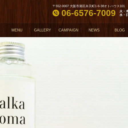
〒552-0007 大阪市港区弁天町1-6-38オトハウス101
06-6576-7009
火・
水・
MENU
GALLERY
CAMPAIGN
NEWS
BLOG